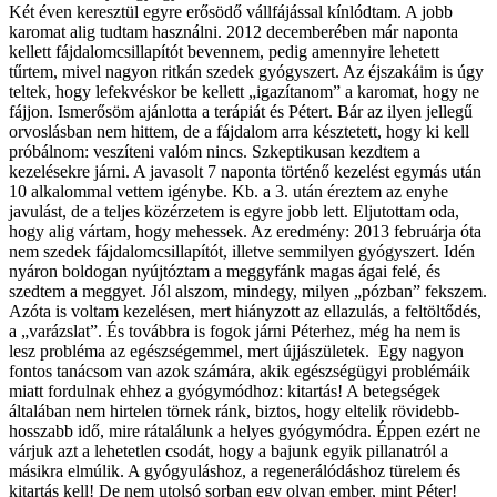
Két éven keresztül egyre erősödő vállfájással kínlódtam. A jobb
karomat alig tudtam használni. 2012 decemberében már naponta
kellett fájdalomcsillapítót bevennem, pedig amennyire lehetett
tűrtem, mivel nagyon ritkán szedek gyógyszert. Az éjszakáim is úgy
teltek, hogy lefekvéskor be kellett „igazítanom” a karomat, hogy ne
fájjon. Ismerősöm ajánlotta a terápiát és Pétert. Bár az ilyen jellegű
orvoslásban nem hittem, de a fájdalom arra késztetett, hogy ki kell
próbálnom: veszíteni valóm nincs. Szkeptikusan kezdtem a
kezelésekre járni. A javasolt 7 naponta történő kezelést egymás után
10 alkalommal vettem igénybe. Kb. a 3. után éreztem az enyhe
javulást, de a teljes közérzetem is egyre jobb lett. Eljutottam oda,
hogy alig vártam, hogy mehessek. Az eredmény: 2013 februárja óta
nem szedek fájdalomcsillapítót, illetve semmilyen gyógyszert. Idén
nyáron boldogan nyújtóztam a meggyfánk magas ágai felé, és
szedtem a meggyet. Jól alszom, mindegy, milyen „pózban” fekszem.
Azóta is voltam kezelésen, mert hiányzott az ellazulás, a feltöltődés,
a „varázslat”. És továbbra is fogok járni Péterhez, még ha nem is
lesz probléma az egészségemmel, mert újjászületek. Egy nagyon
fontos tanácsom van azok számára, akik egészségügyi problémáik
miatt fordulnak ehhez a gyógymódhoz: kitartás! A betegségek
általában nem hirtelen törnek ránk, biztos, hogy eltelik rövidebb-
hosszabb idő, mire rátalálunk a helyes gyógymódra. Éppen ezért ne
várjuk azt a lehetetlen csodát, hogy a bajunk egyik pillanatról a
másikra elmúlik. A gyógyuláshoz, a regenerálódáshoz türelem és
kitartás kell! De nem utolsó sorban egy olyan ember, mint Péter!