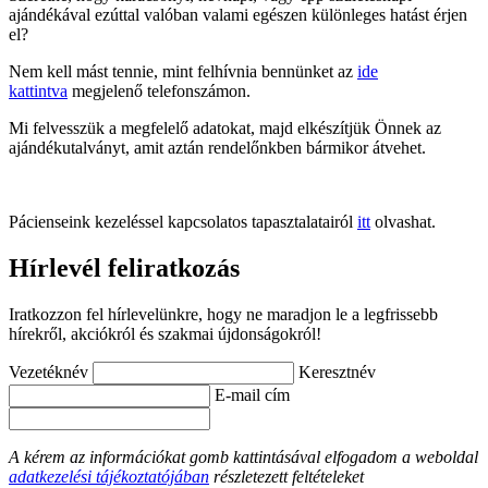
ajándékával ezúttal valóban valami egészen különleges hatást érjen
el?
Nem kell mást tennie, mint felhívnia bennünket az
ide
kattintva
megjelenő telefonszámon.
Mi felvesszük a megfelelő adatokat, majd elkészítjük Önnek az
ajándékutalványt, amit aztán rendelőnkben bármikor átvehet.
Pácienseink kezeléssel kapcsolatos tapasztalatairól
itt
olvashat.
Hírlevél feliratkozás
Iratkozzon fel hírlevelünkre, hogy ne maradjon le a legfrissebb
hírekről, akciókról és szakmai újdonságokról!
Vezetéknév
Keresztnév
E-mail cím
A kérem az információkat gomb kattintásával elfogadom a weboldal
adatkezelési tájékoztatójában
részletezett feltételeket