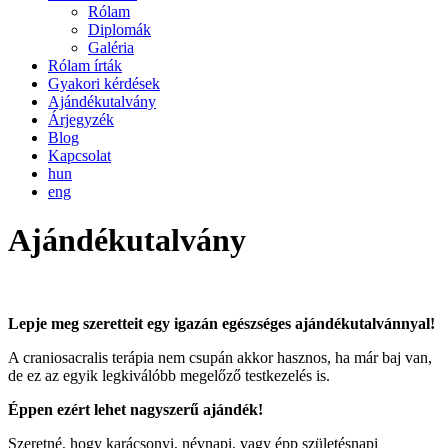
Rólam
Diplomák
Galéria
Rólam írták
Gyakori kérdések
Ajándékutalvány
Árjegyzék
Blog
Kapcsolat
hun
eng
Ajándékutalvány
Lepje meg szeretteit egy igazán egészséges ajándékutalvánnyal!
A craniosacralis terápia nem csupán akkor hasznos, ha már baj van,
de ez az egyik legkiválóbb megelőző testkezelés is.
Éppen ezért lehet nagyszerű ajándék!
Szeretné, hogy karácsonyi, névnapi, vagy épp születésnapi