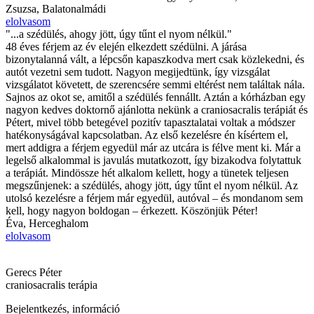
Zsuzsa, Balatonalmádi
elolvasom
"...a szédülés, ahogy jött, úgy tűnt el nyom nélkül."
48 éves férjem az év elején elkezdett szédülni. A járása
bizonytalanná vált, a lépcsőn kapaszkodva mert csak közlekedni, és
autót vezetni sem tudott. Nagyon megijedtünk, így vizsgálat
vizsgálatot követett, de szerencsére semmi eltérést nem találtak nála.
Sajnos az okot se, amitől a szédülés fennállt. Aztán a kórházban egy
nagyon kedves doktornő ajánlotta nekünk a craniosacralis terápiát és
Pétert, mivel több betegével pozitív tapasztalatai voltak a módszer
hatékonyságával kapcsolatban. Az első kezelésre én kísértem el,
mert addigra a férjem egyedül már az utcára is félve ment ki. Már a
legelső alkalommal is javulás mutatkozott, így bizakodva folytattuk
a terápiát. Mindössze hét alkalom kellett, hogy a tünetek teljesen
megszűnjenek: a szédülés, ahogy jött, úgy tűnt el nyom nélkül. Az
utolsó kezelésre a férjem már egyedül, autóval – és mondanom sem
kell, hogy nagyon boldogan – érkezett. Köszönjük Péter!
Éva, Herceghalom
elolvasom
Gerecs Péter
craniosacralis terápia
Bejelentkezés, információ