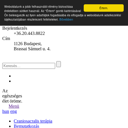
Weboldalunk a jobb felhasználói élmény biztosítása
Értem.
érdekében sütiket használ. Az "Értem" gomb kattintásával
Ön beleegyezik az ilyen adatfájlok fogadásába és elfogadja a weboldalunk adatkezelési
tájékoztatójában részletezett feltételeket.
Bővebben
Bejelentkezés
+36.20.443.8822
Cím
1126 Budapest,
Brassai Sámuel u. 4.
Az
egészséges
élet öröme.
Menü
hun
eng
Craniosacralis terápia
Bemutatkozás